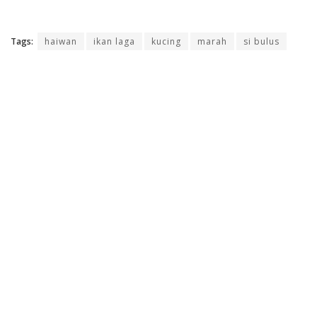
Tags:
haiwan
ikan laga
kucing
marah
si bulus