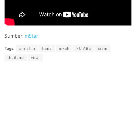
Sumber:
mStar
Tags:
ain afini
hana
nikah
PU ABu
siam
thailand
viral