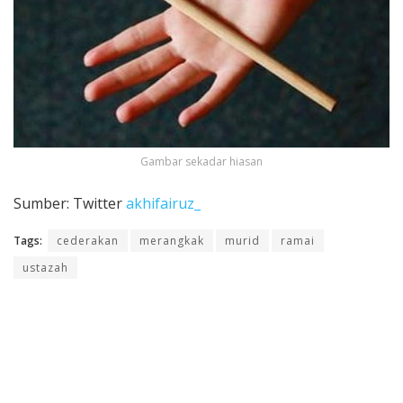
Gambar sekadar hiasan
Sumber: Twitter
akhifairuz_
Tags:
cederakan
merangkak
murid
ramai
ustazah