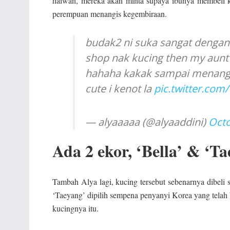
haiwan, mereka akan minta supaya ibunya membeli k
perempuan menangis kegembiraan.
budak2 ni suka sangat dengan 
shop nak kucing then my aunt 
hahaha kakak sampai menangi
cute i kenot la
pic.twitter.co
— alyaaaaa (@alyaaddini)
Octo
Ada 2 ekor, ‘Bella’ & ‘T
Tambah Alya lagi, kucing tersebut sebenarnya dibeli
‘Taeyang’ dipilih sempena penyanyi Korea yang telah
kucingnya itu.