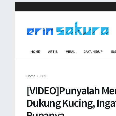
HOME
ARTIS
VIRAL
GAYA HIDUP
IN
Home
Viral
[VIDEO]Punyalah Me
Dukung Kucing, Inga
Rupanya..