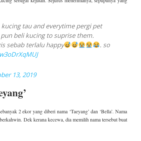
ucing sebagai kejutan. Sejurus menerimanya, sepupunya yang
kucing tau and everytime pergi pet
pun beli kucing to suprise them.
s sebab terlalu happy
. so
m/w3oDrXqMUJ
ber 13, 2019
aeyang’
 sebanyak 2 ekor yang diberi nama ‘Taeyang’ dan ‘Bella’. Nama
 berkahwin. Dek kerana kecewa, dia memilih nama tersebut buat