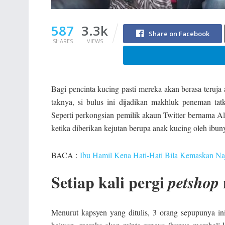
587
3.3k
Share on Facebook
SHARES
VIEWS
Bagi pencinta kucing pasti mereka akan berasa teruja
taknya, si bulus ini dijadikan makhluk peneman ta
Seperti perkongsian pemilik akaun Twitter bernama 
ketika diberikan kejutan berupa anak kucing oleh ibun
BACA :
Ibu Hamil Kena Hati-Hati Bila Kemaskan Na
Setiap kali pergi
petshop
Menurut kapsyen yang ditulis, 3 orang sepupunya ini