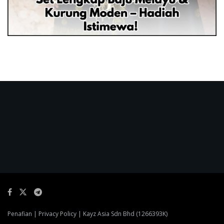
Penafian
|
Privacy Policy
| Kayz Asia Sdn Bhd (1266393K)