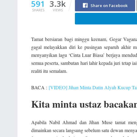
591
3.3k
Share on Facebook
SHARES
VIEWS
Tamat bersiaran bagi minggu keenam, Gegar Vaganz
gagal melayakkan diri ke pusingan separuh akhir
menyanyikan lagu ‘Cinta Luar Biasa’ berjaya mendudu
semua peserta, sambutan hari lahir kepada juri tetap 
realiti itu semalam.
BACA :
[VIDEO] Jihan Minta Datin Alyah Kucup Ta
Kita minta ustaz bacak
Apabila Nabil Ahmad dan Jihan Muse tamat mengum
dimainkan secara langsung sebelum satu dewan menyan