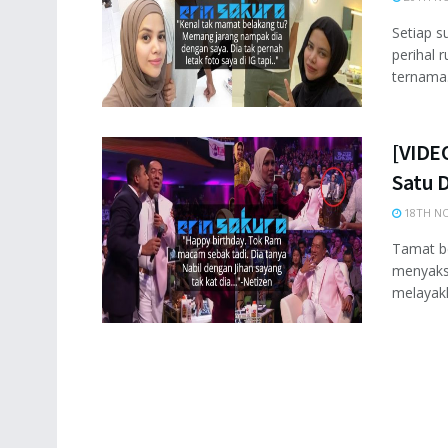
Setiap s
perihal 
ternama.
[VIDE
Satu 
18TH NO
Tamat b
menyaksi
melayakk