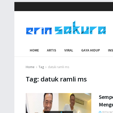
HOME
ARTIS
VIRAL
GAYA HIDUP
IN
Home
Tag
datuk ramli ms
Tag:
datuk ramli ms
Sempe
Menge
20TH NO