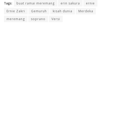
Tags:
buat ramai meremang
erin sakura
ernie
Ernie Zakri
Gemuruh
kisah dunia
Merdeka
meremang
soprano
Versi