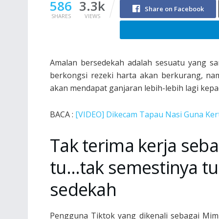
586
3.3k
Share on Facebook
SHARES
VIEWS
Amalan bersedekah adalah sesuatu yang san
berkongsi rezeki harta akan berkurang, nam
akan mendapat ganjaran lebih-lebih lagi kepa
BACA :
[VIDEO] Dikecam Tapau Nasi Guna Kert
Tak terima kerja se
tu…tak semestinya t
sedekah
Pengguna Tiktok yang dikenali sebagai Mimi