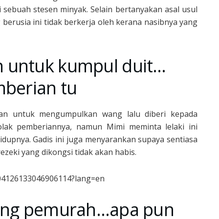
i sebuah stesen minyak. Selain bertanyakan asal usul
 berusia ini tidak berkerja oleh kerana nasibnya yang
 untuk kumpul duit…
mberian tu
an untuk mengumpulkan wang lalu diberi kepada
olak pemberiannya, namun Mimi meminta lelaki ini
dupnya. Gadis ini juga menyarankan supaya sentiasa
zeki yang dikongsi tidak akan habis.
904126133046906114?lang=en
rang pemurah…apa pun