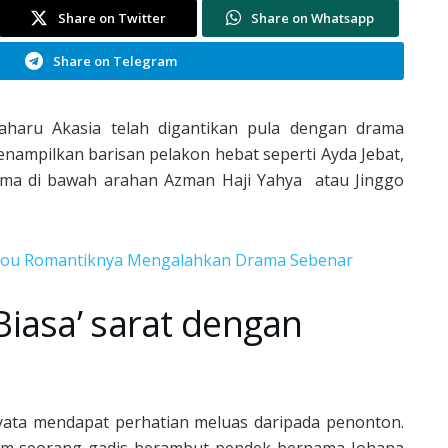
Share on Twitter
Share on Whatsapp
Share on Telegram
erbaharu Akasia telah digantikan pula dengan drama
enampilkan barisan pelakon hebat seperti Ayda Jebat,
Drama di bawah arahan Azman Haji Yahya atau Jinggo
You Romantiknya Mengalahkan Drama Sebenar
iasa’ sarat dengan
rnyata mendapat perhatian meluas daripada penonton.
lam seorang gadis berambut pendek bernama Johana