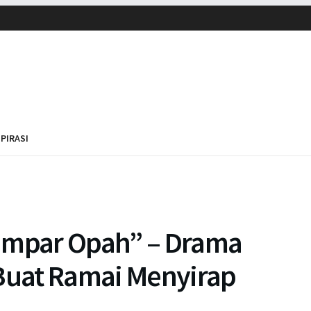
SPIRASI
Tampar Opah” – Drama
 Buat Ramai Menyirap