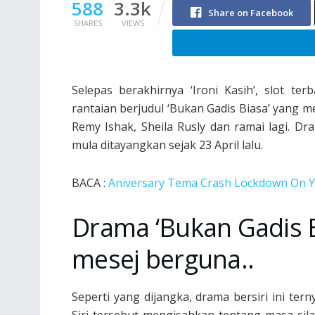
588
3.3k
Share on Facebook
SHARES
VIEWS
Selepas berakhirnya ‘Ironi Kasih’, slot t
rantaian berjudul ‘Bukan Gadis Biasa’ yang m
Remy Ishak, Sheila Rusly dan ramai lagi. 
mula ditayangkan sejak 23 April lalu.
BACA :
Aniversary Tema Crash Lockdown On 
Drama ‘Bukan Gadis B
mesej berguna..
Seperti yang dijangka, drama bersiri ini te
Siri tersebut mengisahkan tentang masa si