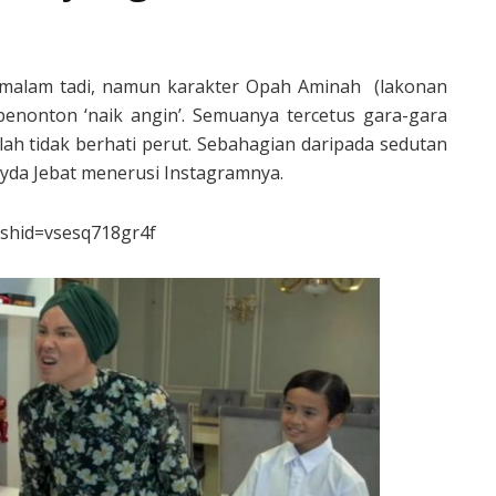
malam tadi, namun karakter Opah Aminah (lakonan
enonton ‘naik angin’. Semuanya tercetus gara-gara
ah tidak berhati perut. Sebahagian daripada sedutan
Ayda Jebat menerusi Instagramnya.
gshid=vsesq718gr4f