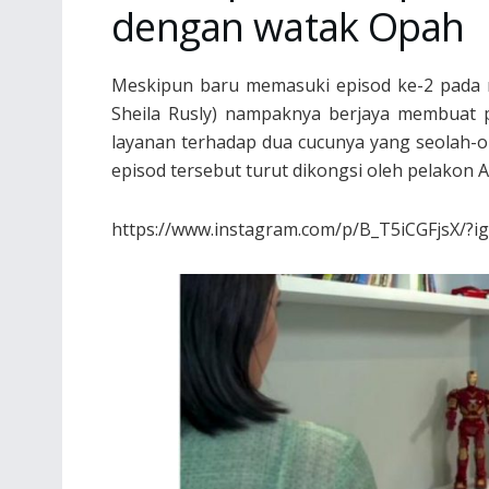
dengan watak Opah
Meskipun baru memasuki episod ke-2 pada 
Sheila Rusly) nampaknya berjaya membuat p
layanan terhadap dua cucunya yang seolah-ol
episod tersebut turut dikongsi oleh pelakon 
https://www.instagram.com/p/B_T5iCGFjsX/?i