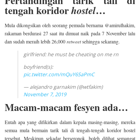
Pertandingan tarik tali di
tengah koridor
…
hostel
Mula dikongsikan oleh seorang pemuda bernama @amirulhakim,
rakaman berdurasi 27 saat itu dimuat naik pada 7 November lalu
dan sudah meraih lebih 26,000
retweet
sehingga sekarang.
girlfriend: he must be cheating on me rn
boyfriend(s):
pic.twitter.com/mQuY6SaPmC
— alejandro garnakim (@wtfakim)
November 7, 2019
Macam-macam fesyen ada…
Entah apa yang difikirkan dalam kepala masing-masing, mereka
semua mula bermain tarik tali di tengah-tengah koridor hostel
tersebut. Meskipun sekadar berseronok, boleh dilihat semangat