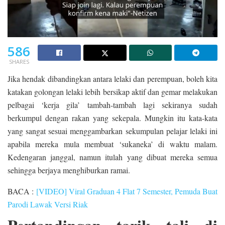
586
SHARES
Jika hendak dibandingkan antara lelaki dan perempuan, boleh kita
katakan golongan lelaki lebih bersikap aktif dan gemar melakukan
pelbagai ‘kerja gila’ tambah-tambah lagi sekiranya sudah
berkumpul dengan rakan yang sekepala. Mungkin itu kata-kata
yang sangat sesuai menggambarkan sekumpulan pelajar lelaki ini
apabila mereka mula membuat ‘sukaneka’ di waktu malam.
Kedengaran janggal, namun itulah yang dibuat mereka semua
sehingga berjaya menghiburkan ramai.
BACA :
[VIDEO] Viral Graduan 4 Flat 7 Semester, Pemuda Buat
Parodi Lawak Versi Riak