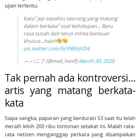
ujian tertentu.
Kata² jep sepahtu seorang yang matang
dalam berkata² soal kehidupan… Baru
rasa susah dah terus minta bantuan
khusus…haish
pic.twitter.com/5zYN6hjVD4
— ハニフ (@mxd_hxnif)
March 30, 2020
Tak pernah ada kontroversi…
artis yang matang berkata-
kata
Siapa sangka, paparan yang berdurasi 53 saat itu telah
meraih lebih 200 ribu tontonan setakat ini. Malah rata-
rata netizen menganggap perkara yang disampaikan