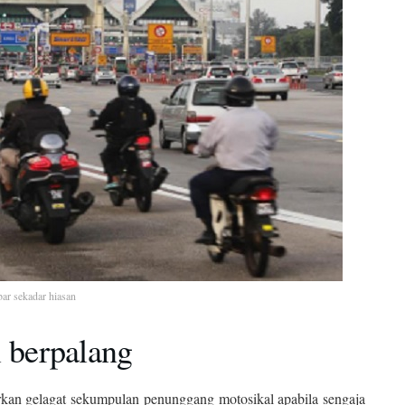
ar sekadar hiasan
l berpalang
arkan gelagat sekumpulan penunggang motosikal apabila sengaja