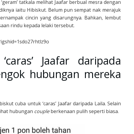
 ‘geram’ tatkala melihat Jaafar berbual mesra dengan
diknya iaitu Hibiskut. Belum pun sempat nak merajuk
 ternampak cincin yang disarungnya. Bahkan, lembut
an rindu kepada lelaki tersebut.
igshid=1sdo27rhtlz9o
‘caras’ Jaafar daripada
engok hubungan mereka
kut cuba untuk ‘caras’ Jaafar daripada Laila. Selain
elihat hubungan
couple
berkenaan pulih seperti biasa.