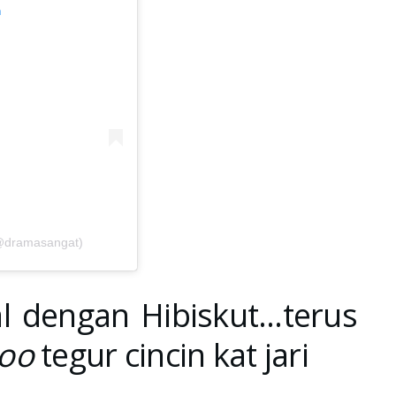
m
(@dramasangat)
al dengan Hibiskut…terus
oo
tegur cincin kat jari