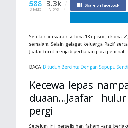
588
3.3k
Share on Facebook
SHARES
VIEWS
Setelah bersiaran selama 13 episod, drama ‘
K
semalam. Selain gelagat keluarga Razif ser
Jaafar turut menjadi perhatian para peminat.
BACA:
Dituduh Bercinta Dengan Sepupu Sendiri
Kecewa lepas nampa
duaan…Jaafar hulu
pergi
Sebelum ini, perselisihan faham yang berla