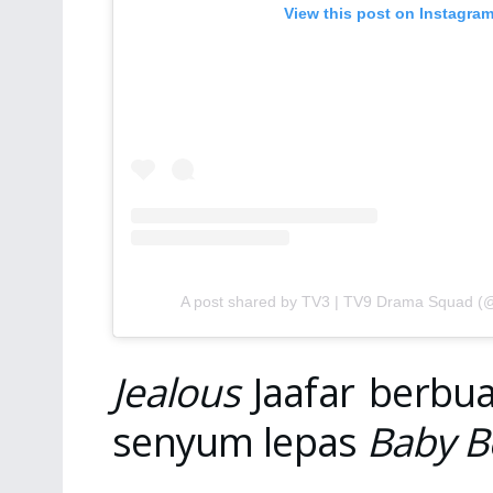
View this post on Instagra
A post shared by TV3 | TV9 Drama Squad 
Jealous
Jaafar berbu
senyum lepas
Baby B