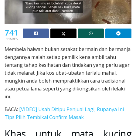
741
SHARES
Membela haiwan bukan setakat bermain dan bermanja
dengannya malah setiap pemilik kena ambil tahu
tentang tahap kesihatan dan tindakan yang perlu agar
tidak melarat. Jika kos ubat-ubatan terlalu mahal,
mungkin anda boleh mempraktikkan cara tradisional
atau petua lama seperti yang dikongsikan oleh lelaki
ini.
BACA:
[VIDEO] Usah Ditipu Penjual Lagi, Rupanya Ini
Tips Pilih Tembikai Confirm Masak
Khas untuk mata kucing