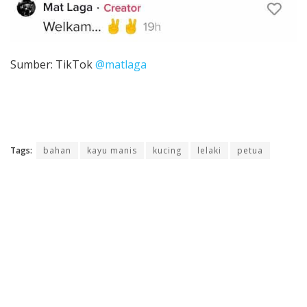
Sumber: TikTok
@matlaga
Tags:
bahan
kayu manis
kucing
lelaki
petua