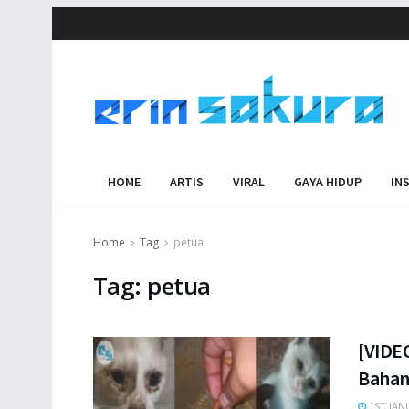
HOME
ARTIS
VIRAL
GAYA HIDUP
IN
Home
Tag
petua
Tag:
petua
[VIDEO
Bahan 
1ST JAN