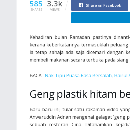
585
3.3k
Share on Facebook
SHARES
VIEWS
Kehadiran bulan Ramadan pastinya dinanti-
kerana keberkatannya termasuklah peluang 
ia tetap sahaja ada saja dicemari dengan k
membeli makanan secara terbuka pada siang h
BACA :
Nak Tipu Puasa Rasa Bersalah, Hairul
Geng plastik hitam be
Baru-baru ini, tular satu rakaman video ya
Anwaruddin Adnan mengenai gelagat ‘geng pl
sebuah restoran Cina. Difahamkan kejadi