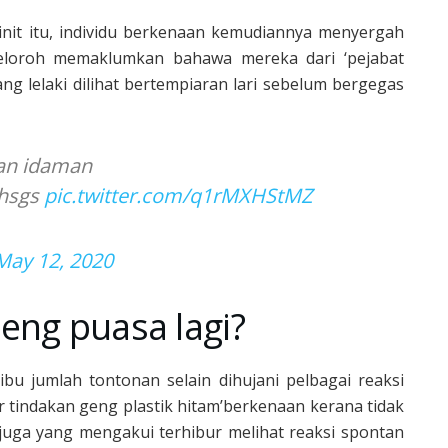
nit itu, individu berkenaan kemudiannya menyergah
eloroh memaklumkan bahawa mereka dari ‘pejabat
ng lelaki dilihat bertempiaran lari sebelum bergegas
man idaman
hsgs
pic.twitter.com/q1rMXHStMZ
May 12, 2020
eng puasa lagi?
ribu jumlah tontonan selain dihujani pelbagai reaksi
r tindakan geng plastik hitam’berkenaan kerana tidak
uga yang mengakui terhibur melihat reaksi spontan