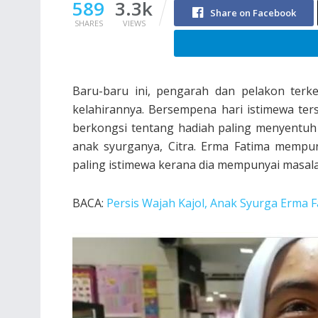
589
3.3k
Share on Facebook
SHARES
VIEWS
Baru-baru ini, pengarah dan pelakon ter
kelahirannya. Bersempena hari istimewa ters
berkongsi tentang hadiah paling menyentuh h
anak syurganya, Citra. Erma Fatima mempun
paling istimewa kerana dia mempunyai masal
BACA:
Persis Wajah Kajol, Anak Syurga Erma 