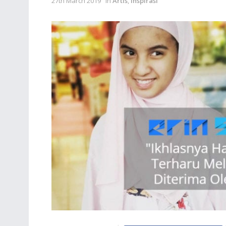
27th March 2019
in
Artis
,
Inspirasi