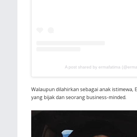
A post shared by ermafatima (@erma
Walaupun dilahirkan sebagai anak istimewa, 
yang bijak dan seorang business-minded.