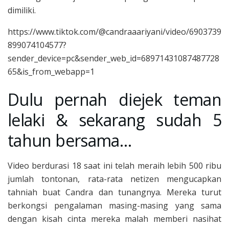
dimiliki.
https://www.tiktok.com/@candraaariyani/video/6903739
899074104577?
sender_device=pc&sender_web_id=68971431087487728
65&is_from_webapp=1
Dulu pernah diejek teman
lelaki & sekarang sudah 5
tahun bersama…
Video berdurasi 18 saat ini telah meraih lebih 500 ribu
jumlah tontonan, rata-rata netizen mengucapkan
tahniah buat Candra dan tunangnya. Mereka turut
berkongsi pengalaman masing-masing yang sama
dengan kisah cinta mereka malah memberi nasihat