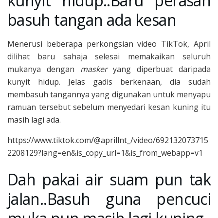
kunyit hidup..Baru perasan
basuh tangan ada kesan
Menerusi beberapa perkongsian video TikTok, April
dilihat baru sahaja selesai memakaikan seluruh
mukanya dengan
masker
yang diperbuat daripada
kunyit hidup. Jelas gadis berkenaan, dia sudah
membasuh tangannya yang digunakan untuk menyapu
ramuan tersebut sebelum menyedari kesan kuning itu
masih lagi ada.
https://www.tiktok.com/@aprillnt_/video/692132073715
2208129?lang=en&is_copy_url=1&is_from_webapp=v1
Dah pakai air suam pun tak
jalan..Basuh guna pencuci