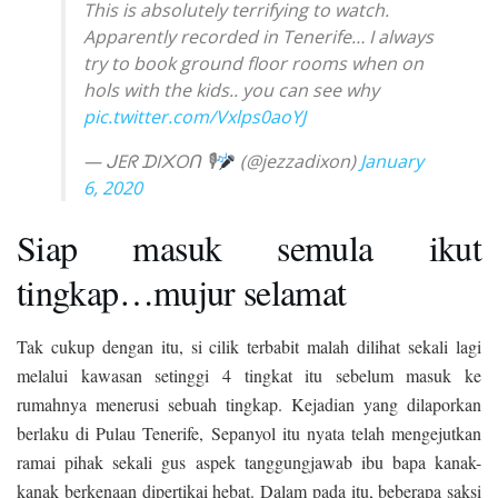
This is absolutely terrifying to watch.
Apparently recorded in Tenerife… I always
try to book ground floor rooms when on
hols with the kids.. you can see why
pic.twitter.com/Vxlps0aoYJ
— ᒍEᖇ ᗪI᙭Oᑎ 🎙
(@jezzadixon)
January
6, 2020
Siap masuk semula ikut
tingkap…mujur selamat
Tak cukup dengan itu, si cilik terbabit malah dilihat sekali lagi
melalui kawasan setinggi 4 tingkat itu sebelum masuk ke
rumahnya menerusi sebuah tingkap. Kejadian yang dilaporkan
berlaku di Pulau Tenerife, Sepanyol itu nyata telah mengejutkan
ramai pihak sekali gus aspek tanggungjawab ibu bapa kanak-
kanak berkenaan dipertikai hebat. Dalam pada itu, beberapa saksi