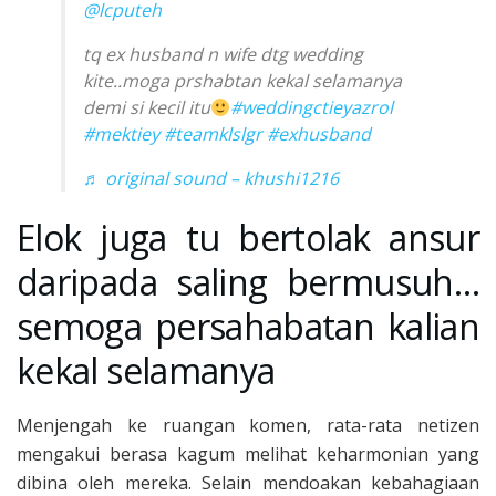
@lcputeh
tq ex husband n wife dtg wedding
kite..moga prshabtan kekal selamanya
demi si kecil itu
#weddingctieyazrol
#mektiey
#teamklslgr
#exhusband
♬ original sound – khushi1216
Elok juga tu bertolak ansur
daripada saling bermusuh…
semoga persahabatan kalian
kekal selamanya
Menjengah ke ruangan komen, rata-rata netizen
mengakui berasa kagum melihat keharmonian yang
dibina oleh mereka. Selain mendoakan kebahagiaan