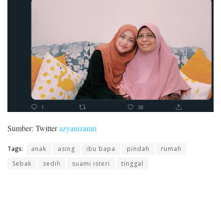
Sumber: Twitter
azyanizamri
Tags:
anak
asing
ibu bapa
pindah
rumah
Sebak
sedih
suami isteri
tinggal