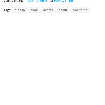
Sumber: FB
mStar Online
, IG
Nad Zainal
Tags:
alahan
anak
drama
hamil
nad zainal