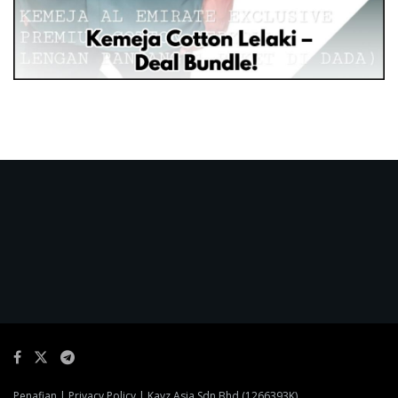
Penafian
|
Privacy Policy
| Kayz Asia Sdn Bhd (1266393K)