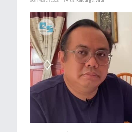
30th March 2023
in
Artis
,
Keluarga
,
Viral