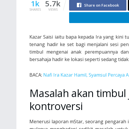
1k
5.7k
Share on Facebook
SHARES
VIEWS
Kazar Saisi iaitu bapa kepada Ira yang kini
tenang hadir ke set bagi menjalani sesi pe
timbul mengenai anak perempuannya dan pe
bersahaja hadir ke lokasi seperti sedang tid
BACA:
Nafi Ira Kazar Hamil, Syamsul Percaya 
Masalah akan timbul 
kontroversi
Menerusi laporan mStar, seorang pengarah 
mulanya menghadapi sedikit masalah untuk