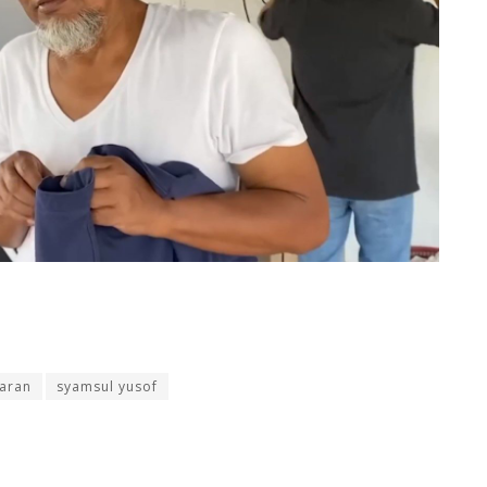
aran
syamsul yusof