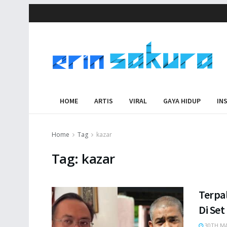
HOME
ARTIS
VIRAL
GAYA HIDUP
IN
Home
Tag
kazar
Tag:
kazar
Terpal
Di Se
30TH MA