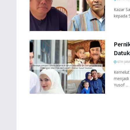
Kazar Sa
kepada S
Perni
Datuk
6TH JAN
Kemelut 
menjadi 
Yusof ...