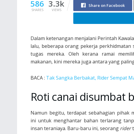
586
3.3k
Share on Facebook
SHARES
VIEWS
Dalam ketenangan menjalani Perintah Kawala
lalu, beberapa orang pekerja perkhidmatan
tugas mereka. Oleh kerana ramai memil
makanan, kini mereka juga antara yang palin
BACA :
Tak Sangka Berbakat, Rider Sempat Ma
Roti canai disumbat b
Namun begitu, terdapat sebahagian pihak
ini untuk menghantar bahan terlarang tan
insan teraniaya. Baru-baru ini, seorang
rider
t