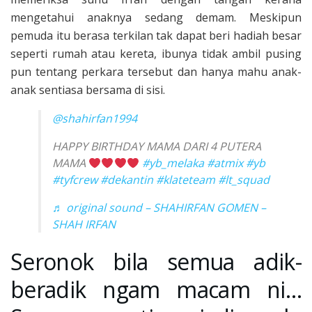
mengetahui anaknya sedang demam. Meskipun
pemuda itu berasa terkilan tak dapat beri hadiah besar
seperti rumah atau kereta, ibunya tidak ambil pusing
pun tentang perkara tersebut dan hanya mahu anak-
anak sentiasa bersama di sisi.
@shahirfan1994
HAPPY BIRTHDAY MAMA DARI 4 PUTERA
MAMA
#yb_melaka
#atmix
#yb
#tyfcrew
#dekantin
#klateteam
#lt_squad
♬ original sound – SHAHIRFAN GOMEN –
SHAH IRFAN
Seronok bila semua adik-
beradik ngam macam ni…