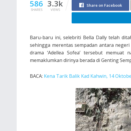
586
3.3k
Share on Facebook
SHARES
VIEWS
Baru-baru ini, selebriti Bella Dally telah d
sehingga merentas sempadan antara negeri S
drama ‘Adellea Sofea’ tersebut memuat 
memaklumkan dirinya berada di Genting Semp
BACA:
Kena Tarik Balik Kad Kahwin, 14 Oktob