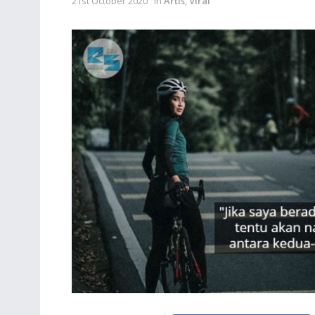
21st October 2020
in
Artis
,
Viral