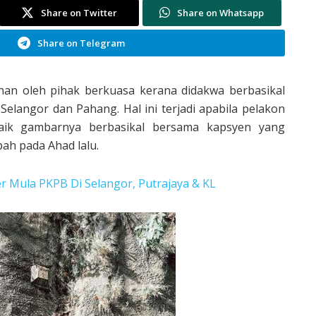
Share on Twitter
Share on Whatsapp
Share on Telegram
itahan oleh pihak berkuasa kerana didakwa berbasikal
elangor dan Pahang. Hal ini terjadi apabila pelakon
naik gambarnya berbasikal bersama kapsyen yang
ah pada Ahad lalu.
er Mula PKPB Di Selangor, Putrajaya & KL