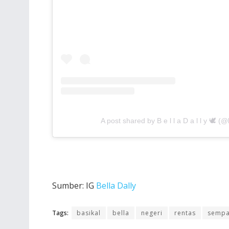
A post shared by B e l l a D a l l y 🕊 (@
Sumber: IG
Bella Dally
Tags:
basikal
bella
negeri
rentas
semp