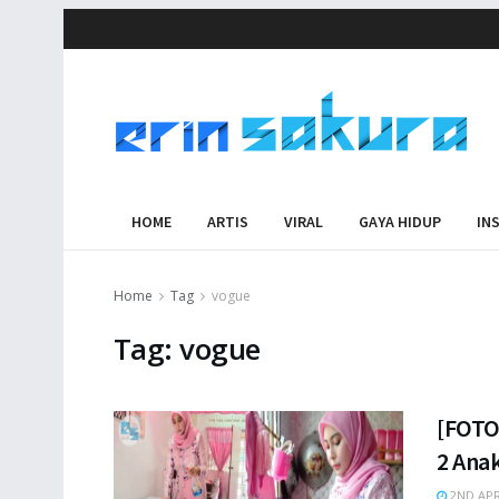
HOME
ARTIS
VIRAL
GAYA HIDUP
IN
Home
Tag
vogue
Tag:
vogue
[FOTO
2 Ana
2ND APR