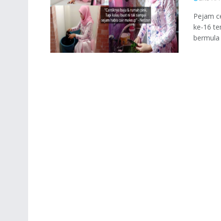
Pejam ce
ke-16 t
bermula .