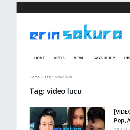
HOME
ARTIS
VIRAL
GAYA HIDUP
IN
Home
Tag
video lucu
Tag:
video lucu
[VIDEO
Pop, 
8TH SEP