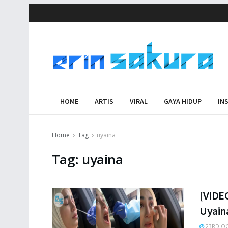
HOME
ARTIS
VIRAL
GAYA HIDUP
IN
Home
Tag
uyaina
Tag:
uyaina
[VIDE
Uyain
23RD OC