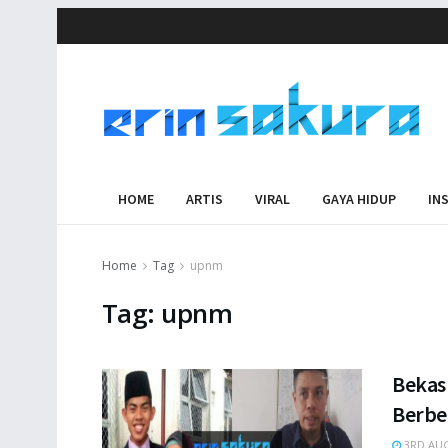
HOME
ARTIS
VIRAL
GAYA HIDUP
IN
Home
Tag
upnm
Tag:
upnm
Bekas
Berbe
3RD AUG