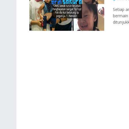
Setiap a
bermain 
ditunjuk