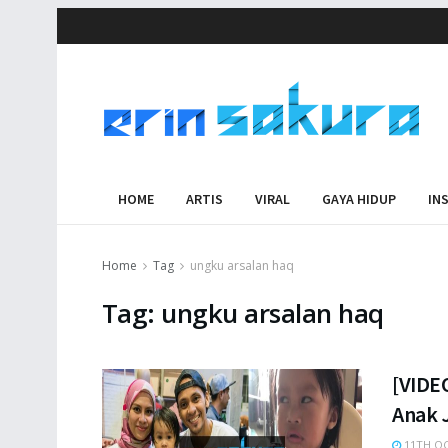
HOME
ARTIS
VIRAL
GAYA HIDUP
IN
Home
Tag
ungku arsalan haq
Tag:
ungku arsalan haq
[VIDE
Anak 
11TH OC