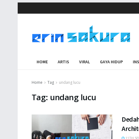
HOME
ARTIS
VIRAL
GAYA HIDUP
IN
Home
Tag
undang lucu
Tag:
undang lucu
Dedah 
Archi
11TH SE