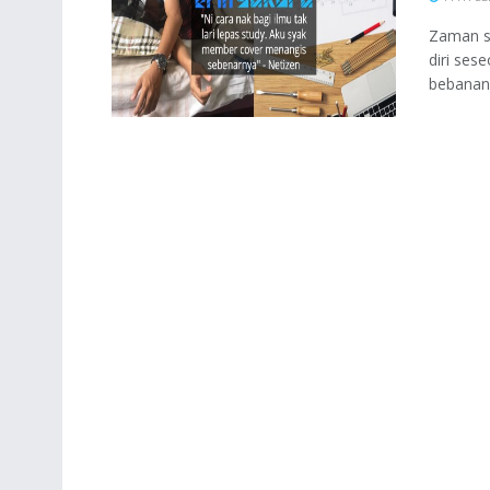
Zaman st
diri ses
bebanan 