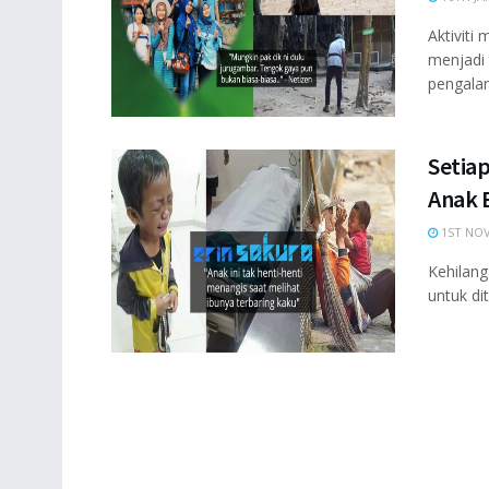
Aktiviti
menjadi 
pengalam
Setia
Anak 
1ST NOV
Kehilang
untuk di