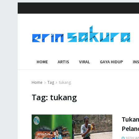
HOME
ARTIS
VIRAL
GAYA HIDUP
IN
Home
Tag
tukang
Tag:
tukang
Tukan
Pelan
16TH JA