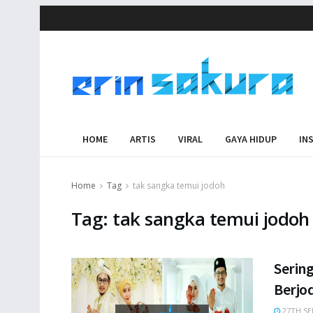
HOME
ARTIS
VIRAL
GAYA HIDUP
IN
Home
Tag
tak sangka temui jodoh
Tag:
tak sangka temui jodoh
Sering
Berjo
27TH SE