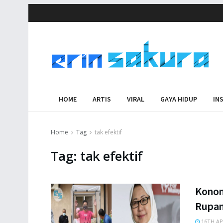
HOME
ARTIS
VIRAL
GAYA HIDUP
IN
Home
Tag
tak efektif
Tag:
tak efektif
Konon
Rupan
16TH AP