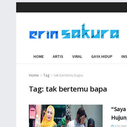
HOME
ARTIS
VIRAL
GAYA HIDUP
IN
Home
Tag
tak bertemu bapa
Tag:
tak bertemu bapa
“Saya
Hujun
5TH MAY