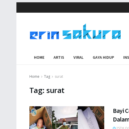
HOME
ARTIS
VIRAL
GAYA HIDUP
IN
Home
Tag
surat
Tag:
surat
Bayi 
Dalam
25TH OC