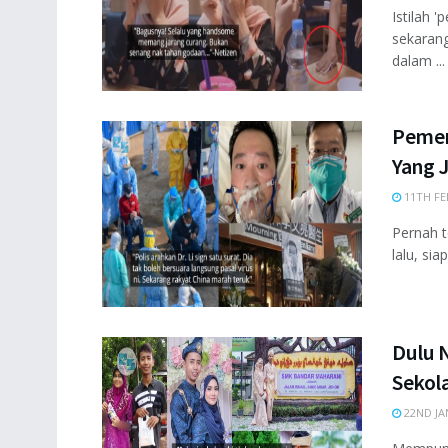
Istilah 
sekarang
dalam ...
Pemer
Yang J
11TH FE
Pernah t
lalu, si
Dulu N
Sekola
22ND JA