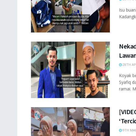
Isu buan
Kadangka
Nekad
Lawan
28TH AP
Koyak be
Syafiq 
ramai. Ma
[VIDEO
‘Terci
9TH MAR