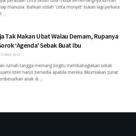
ai perasaan cinta sedari usia muda sememangnya lumrah
tiap manusia. Bahkan istilah 'cinta monyet' bukan lagi perkara
 ...
ja Tak Makan Ubat Walau Demam, Rupanya
Sorok ‘Agenda’ Sebak Buat Ibu
TOBER 2019
kan rumah tangga memang begitu membahagiakan sekali.
ami isteri harus bersedia apabila mereka dikurniakan zuriat
embesarkan anak di ...