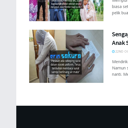
Mempuny
biasa se
pelik buat
Senga
Anak 
22ND OC
Mendiri
Namun su
nanti. M