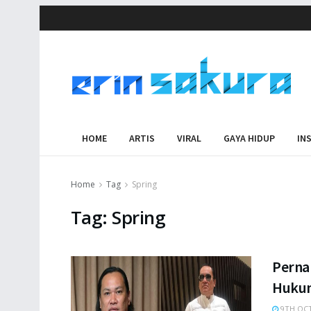
HOME
ARTIS
VIRAL
GAYA HIDUP
IN
Home
Tag
Spring
Tag:
Spring
Perna
Hukum
9TH OCT