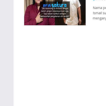
Nama pe
Ismail s
mengangg