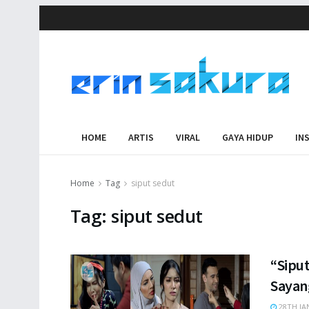
HOME
ARTIS
VIRAL
GAYA HIDUP
IN
Home
Tag
siput sedut
Tag:
siput sedut
“Siput
Sayan
28TH JA