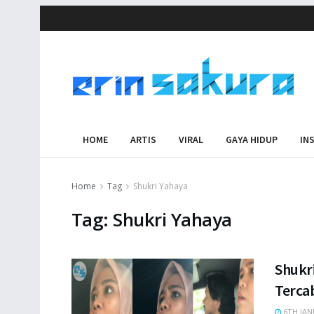
HOME
ARTIS
VIRAL
GAYA HIDUP
IN
Home
Tag
Shukri Yahaya
Tag:
Shukri Yahaya
Shukr
Terca
6TH JAN