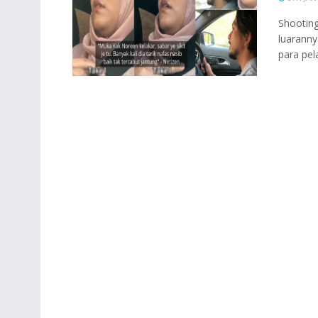
Shootin
luaranny
para pela