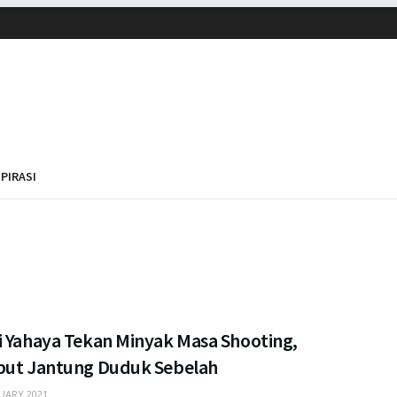
SPIRASI
i Yahaya Tekan Minyak Masa Shooting,
but Jantung Duduk Sebelah
UARY 2021