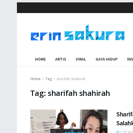
HOME
ARTIS
VIRAL
GAYA HIDUP
IN
Home
Tag
sharifah shahirah
Tag:
sharifah shahirah
Shari
Salah
21ST NO