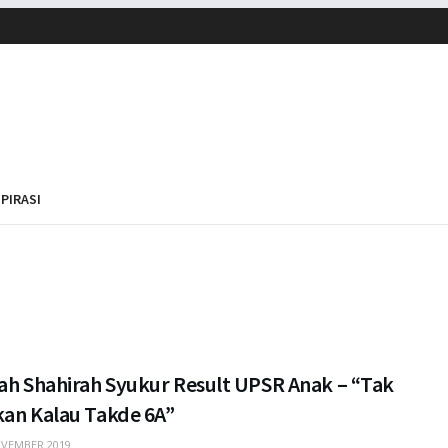
SPIRASI
fah Shahirah Syukur Result UPSR Anak – “Tak
kan Kalau Takde 6A”
VEMBER 2019