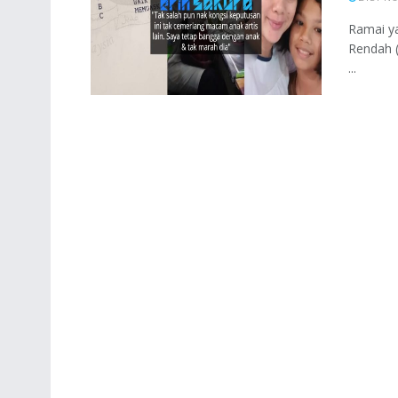
Ramai y
Rendah (
...