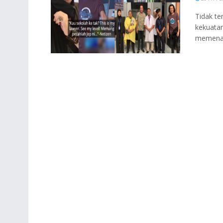
Tidak te
kekuatan
memenang