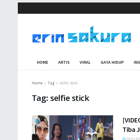
HOME
ARTIS
VIRAL
GAYA HIDUP
IN
Home
Tag
selfie stick
Tag:
selfie stick
[VIDEO
Tiba J
29TH FE