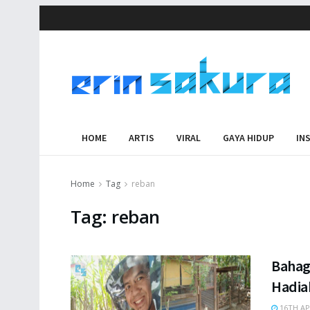
HOME
ARTIS
VIRAL
GAYA HIDUP
IN
Home
Tag
reban
Tag:
reban
Bahag
Hadia
16TH AP