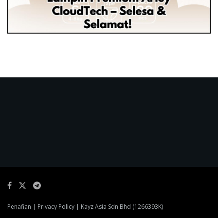
Penafian
|
Privacy Policy
| Kayz Asia Sdn Bhd (1266393K)