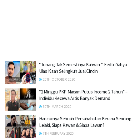
“Tunang Tak Semestinya Kahwin..”-Fedtri Yahya
Ulas Kisah Selingkuh Jual Cincin
20TH OCTOBER 2020
“2 Minggu PKP Macam Putus Income 2 Tahun” –
Individu Kecewa Artis Banyak Demand
30TH MARCH 2020
Hancurnya Sebuah Persahabatan Kerana Seorang
Lelaki, Siapa Kawan & Siapa Lawan?
7TH FEBRUARY 2020