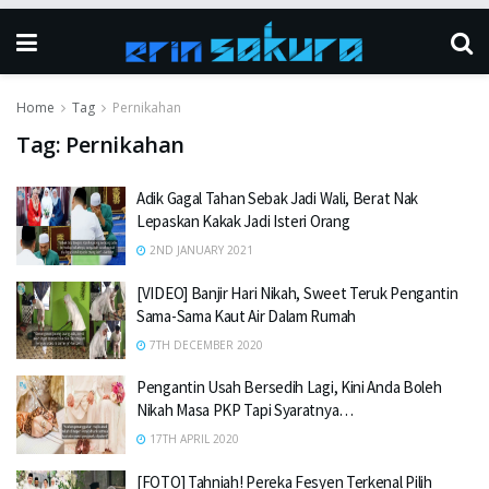
Home
Tag
Pernikahan
Tag:
Pernikahan
Adik Gagal Tahan Sebak Jadi Wali, Berat Nak
Lepaskan Kakak Jadi Isteri Orang
2ND JANUARY 2021
[VIDEO] Banjir Hari Nikah, Sweet Teruk Pengantin
Sama-Sama Kaut Air Dalam Rumah
7TH DECEMBER 2020
Pengantin Usah Bersedih Lagi, Kini Anda Boleh
Nikah Masa PKP Tapi Syaratnya…
17TH APRIL 2020
[FOTO] Tahniah! Pereka Fesyen Terkenal Pilih