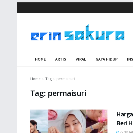
HOME
ARTIS
VIRAL
GAYA HIDUP
IN
Home
Tag
permaisuri
Tag:
permaisuri
Harga
Beri 
22ND JA