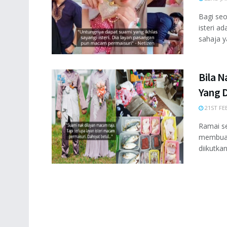
Bagi seo
isteri a
sahaja ya
Bila 
Yang 
21ST FE
Ramai s
membuat
diikutka