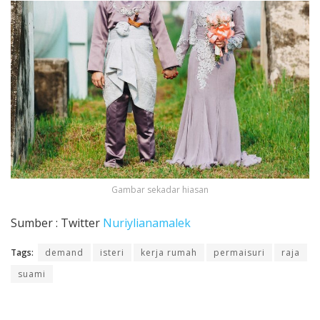
Gambar sekadar hiasan
Sumber : Twitter
Nuriylianamalek
Tags:
demand
isteri
kerja rumah
permaisuri
raja
suami